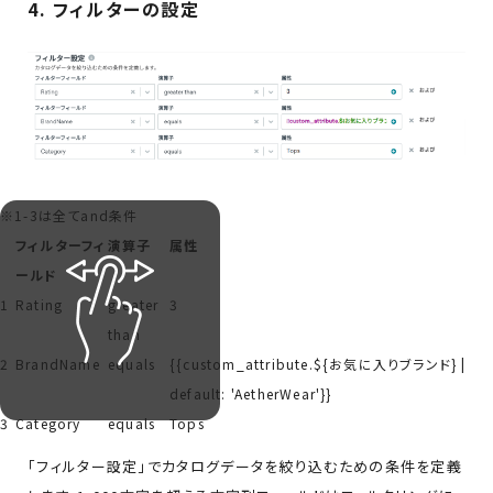
4. フィルターの設定
※1-3は全てand条件
フィルターフィ
演算子
属性
ールド
1
Rating
greater
3
than
2
BrandName
equals
{{custom_attribute.${お気に入りブランド} |
default: 'AetherWear'}}
3
Category
equals
Tops
「フィルター設定」でカタログデータを絞り込むための条件を定義