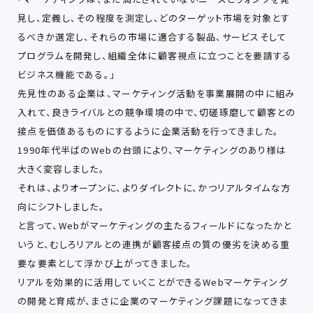
⾒し、定義し、その程度を測定し、どのターゲット市場を対象とす
るべきか選定し、それらの市場に適合する製品、サービスそして
プログラムを開発し、組織全体に顧客視点に⽴つことを要請する
ビジネス機能である。」
先⾒性のある企業は、マーケティング活動を事業展開の中に組み
⼊れて、良きライバルとの競争環境の中で、切磋琢磨して顧客との
接点を価値あるものにするように企業活動を⾏ってきました。
1990年代半ばのWebの台頭により、マーケティングのあり様は
⼤きく変容しました。
それは、よりオープンに、よりダイレクトに、かつリアルタイムな⽅
向にシフトしました。
と⾔って、Webがマーケティングの主たるフィールドになったかと
いうと、むしろリアルとの連携が顧客接点の質の優劣を決める重
要な要素として浮かび上がってきました。
リアルを効果的に活⽤していくことができるWebマーケティング
の開発と育成が、まさに企業のマーケティング課題になってきま