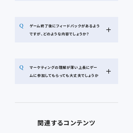
参加可能です。マーケティング未経験の営業職の
方も参加しています。冒頭にBtoBマーケティン
ゲーム終了後にフィードバックがあるよう
グの基本的な概念を理解するための基本講座を
ですが、どのような内容でしょうか？
設けており、ゲームにスムーズに参加できる構成
になっています。
イベントやWebサイト、MA活用など５つのカテゴ
リーでそれぞれどれぐらいMQLを創出できたの
マーケティングの理解が薄い上長にゲー
か、MQL獲得単価はどれぐらいかなどをレポート
ムに参加してもらっても大丈夫でしょうか
にしてお返しします。合わせてよかった点、改善
できそうな点をフィードバックします。
問題ありません。マーケティング業務を理解する
ことで今後の業務の共通理解ができ、マーケティ
ング施策が進めやすくなったという声もいただい
関連するコンテンツ
ています。