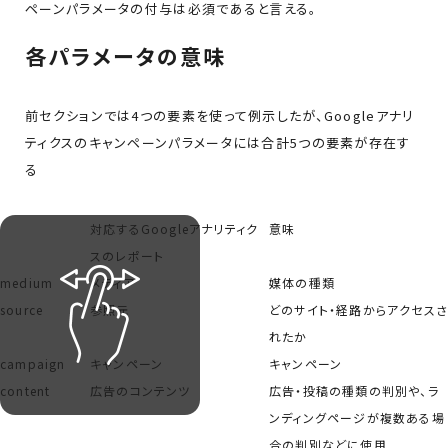
ペーンパラメータの付与は必須であると言える。
各パラメータの意味
前セクションでは4つの要素を使って例示したが、Googleアナリ
ティクスのキャンペーンパラメータには合計5つの要素が存在す
る
対応するGoogleアナリティク
意味
スのレポート
medium
メディア
媒体の種類
source
参照元
どのサイト・経路からアクセスさ
れたか
campaign
キャンペーン
キャンペーン
content
広告のコンテンツ
広告・投稿の種類の判別や、ラ
ンディングページが複数ある場
合の判別などに使用