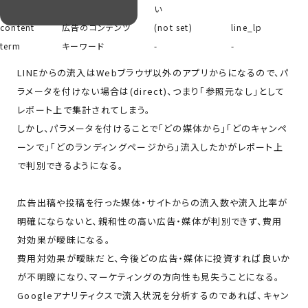
い
content
広告のコンテンツ
(not set)
line_lp
term
キーワード
-
-
LINEからの流入はWebブラウザ以外のアプリからになるので、パ
ラメータを付けない場合は(direct)、つまり「参照元なし」として
レポート上で集計されてしまう。
しかし、パラメータを付けることで「どの媒体から」「どのキャンペ
ーンで」「どのランディングページから」流入したかがレポート上
で判別できるようになる。
広告出稿や投稿を行った媒体・サイトからの流入数や流入比率が
明確にならないと、親和性の高い広告・媒体が判別できず、費用
対効果が曖昧になる。
費用対効果が曖昧だと、今後どの広告・媒体に投資すれば良いか
が不明瞭になり、マーケティングの方向性も見失うことになる。
Googleアナリティクスで流入状況を分析するのであれば、キャン