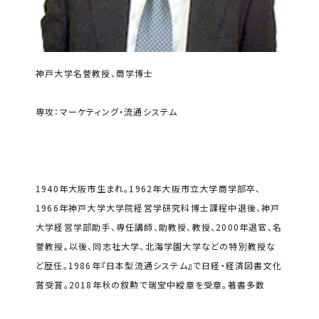
神戸大学名誉教授、商学博士
専攻：マーケティング・流通システム
1940年大阪市生まれ。1962年大阪市立大学商学部卒、
1966年神戸大学大学院経営学研究科博士課程中退後、神戸
大学経営学部助手、専任講師、助教授、教授、2000年退官、名
誉教授。以後、同志社大学、北海学園大学などの特別教授な
ど歴任。1986年『日本型流通システム』で日経・経済図書文化
賞受賞。2018年秋の叙勲で瑞宝中綬章を受章。著書多数