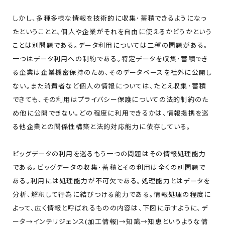
しかし、多種多様な情報を技術的に収集･蓄積できるようになっ
たということと、個人や企業がそれを自由に使えるかどうかという
ことは別問題である。データ利用については二種の問題がある。
一つはデータ利用への制約である。特定データを収集･蓄積でき
る企業は企業機密保持のため、そのデータベースを社外に公開し
ない。また消費者など個人の情報については、たとえ収集･蓄積
できても、その利用はプライバシー保護についての法的制約のた
め他に公開できない。どの程度に利用できるかは、情報提携を巡
る他企業との関係性構築と法的対応能力に依存している。
ビッグデータの利用を巡るもう一つの問題はその情報処理能力
である。ビッグデータの収集･蓄積とその利用は全くの別問題で
ある。利用には処理能力が不可欠である。処理能力とはデータを
分析、解釈して行為に結びつける能力である。情報処理の程度に
よって、広く情報と呼ばれるものの内容は、下図に示すように、デ
ータ→インテリジェンス(加工情報)→知識→知恵というような情