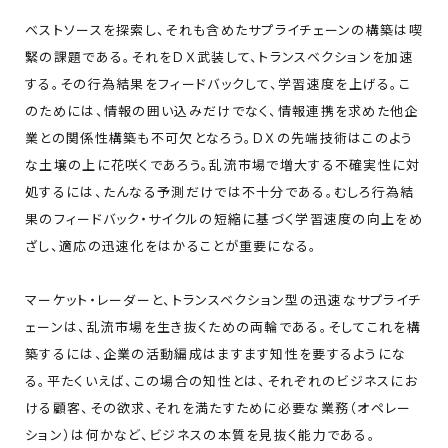
ベストソースを探索し、それも含めたサプライチェーンの構築は喫
緊の課題である。それをＤＸ武装して、トランスベクションを加速
する。その行為結果をフィードバックして、学習速度を上げる。こ
のためには、情報の囲い込みだけでなく、情報連携を求めた他企
業との関係性構築も不可欠となろう。ＤＸの先端技術はこのよう
な土壌の上に花咲くであろう。乱流市場で増大する不確実性に対
処するには、たんなる予測だけでは不十分である。むしろ行為結
果のフィードバック・サイクルの短縮に基づく学習速度の向上をめ
ざし、適応の迅速化をはかることが重要になる。
マーケット・レーダーと、トランスベクション型の迅速なサプライチ
ェーンは、乱流市場を生き抜くための両輪である。そしてこれを構
築するには、企業の活動編成はますます知性を要するようにな
る。平たくいえば、この場合の知性とは、それぞれのビジネスにお
ける顧客、その欲求、それを満たすために必要な業務（オペレー
ション）は何かなど、ビジネスの本質を見抜く能力である。