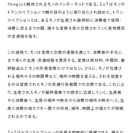
Things)と略称されるモノのインターネットである。ＩｏＴはモノの
トランスベクションで網の目のように張り巡らされ始めた。トラン
スベクションとは、あるモノが生産され最終的に消費者で使用･
消費に至るまでの間、種々な変換を受け交換されていく実物貫流
の全過程を指す。
この過程で、モノは変換と交換の連鎖を通じて、消費者の手元に
まで多くの生産･流通段階を貫流する。変換は原材料、中間財、最
終製品などモノの形態変換だけではない。さらに、モノが在庫さ
れる場所やその時間帯など、場所や時間を変える。それを促進す
るのは変換されたモノの流通行為者間での交換である。これによ
り、生産されたモノが最終需要での欲求に近接していく。生産者
から消費者へ、生産の場所や時点から消費の場所や時点へと、生
産と消費の両セクター間での所有、場所、時間上の隔たりが架橋
されるのである。
ＩｏＴはトランスベクションの状態を即時的に把握できる。種々な