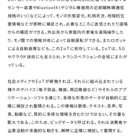
センサー装置やBluetooth（デジタル機器用の近距離無線通信
規格の1つ）などによって、モノの形態変化、利用状況、地理的位
置情報などが即時に補足され、必要なところに送信されたり遠隔
からの確認ができる。外出先から家庭内の家電を遠隔操作した
り、モノ間での情報共有によって自動運転ができる。またロボット
による自動倉庫なども、このＩｏＴに依存している。ＩｏＴは、５Ｇ
やクラウド技術にも支えられ、トランスベクションの全域にまたが
っている。
社会メディアやＩｏＴが稼働すれば、それらに組み込まれている
種々のデバイス（電子部品、機器、周辺機器など）やそれらのアプ
リケーション･ソフトを通じて、多様な形態のデータが自動的に正
確に捕捉され蓄積される。この情報は数値、テキスト、音声、写
真、動画など、質的に多様な情報を含むだけではない。その量も
膨大である。このため、ビッグデータと呼ばれる。それは消費者や
企業活動の多面的な動きを、瞬時に正確に捕捉して蓄積する。