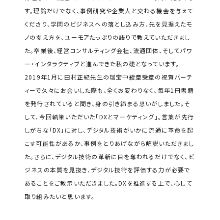
す。理論だけでなく、事例研究や企業人と交わる機会を与えて
くださり、学問のビジネスへの落とし込み方、先を見据えたモ
ノの捉え方を、ユーモアたっぷりの語りで教えていただきまし
た。卒業後、経営コンサルティング会社、流通団体、そしてパワ
ー・インタラクティブと進んできた私の礎となっています。
2019年1月に田村正紀先生の瑞宝中綬章受章の祝賀パーテ
ィーで久々にお会いした際も、全くお変わりなく、毎年1冊書籍
を発行されていると聞き、身の引き締まる思いがしました。そ
して、今回執筆いただいた「DXとマーケティング」。言葉が先行
しがちな「DX」に対し、デジタル技術がいかに流通に革命を起
こす可能性があるか、事例をとりあげながら解説いただきまし
た。さらに、デジタル技術の革新に目を奪われるだけでなく、ビ
ジネスの本質を見抜き、デジタル技術を評価する力が必要で
あることをご教示いただきました。DXを推進する上で、心して
取り組みたいと思います。