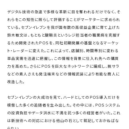
デジタル技術の急速で多様な革新に目を奪われるだけでなく、そ
れらをこの知性に照らして評価することがマーケターに求められ
ている。セブンイレブンを我が国有数の高収益企業に育て上げた
鈴木敏文は、もともと腱鞘炎というレジ担当者の職業病を克服す
るため開発されたＰＯＳを、同社初期発展の基盤となるマーケッ
ト・レーダーに変えた。これによって、店舗別、時間帯別に変わる
単品実需を迅速に把握し、この情報を背景に仕入れ先への購買
力を高めた。さらにＰＯＳを巨大なネットワークに編成し、脱サラ
などの素人さえも発注端末などの情報武装により有能な商人に
改造した。
セブンイレブンの大成功を見て、ハードとしてのＰＯＳ導入だけを
模倣した多くの追随者を生み出した。その中には、ＰＯＳシステム
の投資負担やデータ洪水に不満を託つ多くの経営者がいた。これ
は新技術への対応における他山の石として銘記しておかねばな
らない。