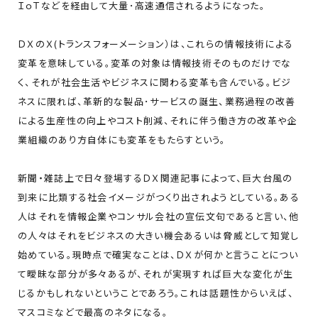
ＩｏＴなどを経由して大量･高速通信されるようになった。
ＤＸのＸ(トランスフォーメーション）は、これらの情報技術による
変革を意味している。変革の対象は情報技術そのものだけでな
く、それが社会生活やビジネスに関わる変革も含んでいる。ビジ
ネスに限れば、革新的な製品･サービスの誕生、業務過程の改善
による生産性の向上やコスト削減、それに伴う働き方の改革や企
業組織のあり方自体にも変革をもたらすという。
新聞・雑誌上で日々登場するＤＸ関連記事によって、巨大台風の
到来に比類する社会イメージがつくり出されようとしている。ある
人はそれを情報企業やコンサル会社の宣伝文句であると言い、他
の人々はそれをビジネスの大きい機会あるいは脅威として知覚し
始めている。現時点で確実なことは、ＤＸが何かと言うことについ
て曖昧な部分が多々あるが、それが実現すれば巨大な変化が生
じるかもしれないということであろう。これは話題性からいえば、
マスコミなどで最高のネタになる。