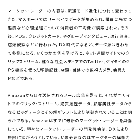
マーケット・レーダーの内容は、流通モード進化につれて変わって
きた。マスモードではサーベイでデータが集められ、購買に先立つ
態度など心理過程について消費者の平均像が模索された。その
後、ＰＯＳ、クレジットカード、やグループインタビュー、通行調査、
店頭観察などが行われた。ＤＸ時代になると、データ源はきわめ
て多様になる。いくつかの例を挙げると、ネット通販サイトでのク
リックストリーム、種々な社会メディアでのTwitter、ケイタイのＧ
ＰＳ機能を使った移動記録、店頭・街路での監視カメラ、会員カー
ドなどである。
Amazonから日々送信されるメール広告を見ると、それが同サイ
トでのクリック・ストリーム、購買履歴データ、顧客属性データから
なるビッグデータとその解析ソフトにより制御されていることは明
らかである。Amazonはすでに最新のマーケット・レーダーを具備
している。種々なマーケット・レーダーの開発機会は、ＤＸにより
無限に拡がろうとしている。いま必要なのはマーケターの構想力