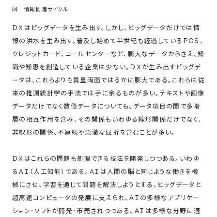
図 情報創造サイクル
ＤＸはビッグデータを生み出す。しかし、ビッグデータだけでは情
報の洪水を生み出す。普及し始めて半世紀も経過しているＰＯＳ、
クレジットカード、コールセンターなど、膨大なデータからさえ、知
識や知恵を創造している企業は少ない。ＤＸが生み出すビッグデ
ータは、これらよりも質量両面ではるかに膨大である。これらは従
来の推測統計学の手法では手に余るものが多い。テキストや画像
データだけでなく数値データについても、データ項目の間で多階
層の相互作用を含み、その関係もいわゆる線形関係だけでなく、
非線形の関係、不連続や急激な屈折を含むことが多い。
ＤＸはこれらの問題も処理できる技法を開発しつつある。いわゆ
るＡＩ（人工知能）である。ＡＩは人間の脳と同じような働きを機
械にさせ、学習を通じて問題を解決しようとする。ビッグデータと
超高速コンピュータの発展に支えられ、ＡＩの多様なアプリケー
ション･ソフトが開発･市売されつつある。ＡＩは多様な分野に適