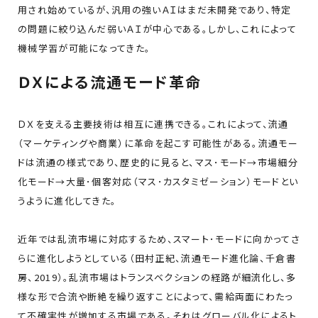
用され始めているが、汎用の強いＡＩはまだ未開発であり、特定
の問題に絞り込んだ弱いＡＩが中心である。しかし、これによって
機械学習が可能になってきた。
ＤＸによる流通モード革命
ＤＸを支える主要技術は相互に連携できる。これによって、流通
（マーケティングや商業）に革命を起こす可能性がある。流通モー
ドは流通の様式であり、歴史的に見ると、マス･モード→市場細分
化モード→大量･個客対応（マス･カスタミゼーション）モードとい
うように進化してきた。
近年では乱流市場に対応するため、スマート･モードに向かってさ
らに進化しようとしている（田村正紀、流通モード進化論、千倉書
房、2019）。乱流市場はトランスベクションの経路が細流化し、多
様な形で合流や断絶を繰り返すことによって、需給両面にわたっ
て不確実性が増加する市場である。それはグローバル化によるト