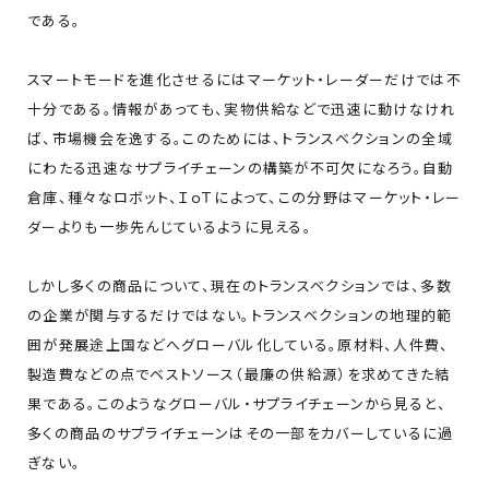
である。
スマートモードを進化させるにはマーケット・レーダーだけでは不
十分である。情報があっても、実物供給などで迅速に動けなけれ
ば、市場機会を逸する。このためには、トランスベクションの全域
にわたる迅速なサプライチェーンの構築が不可欠になろう。自動
倉庫、種々なロボット、ＩｏＴによって、この分野はマーケット・レー
ダーよりも一歩先んじているように見える。
しかし多くの商品について、現在のトランスベクションでは、多数
の企業が関与するだけではない。トランスベクションの地理的範
囲が発展途上国などへグローバル化している。原材料、人件費、
製造費などの点でベストソース（最廉の供給源）を求めてきた結
果である。このようなグローバル・サプライチェーンから見ると、
多くの商品のサプライチェーンはその一部をカバーしているに過
ぎない。