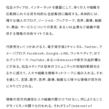
社会メディアは、インターネットを基盤にして、多くの人や組織を
広範囲にわたる双方向的な会話集団に編成する。具体的には、
種々な個人のブログ、ソーシャル･ブックマーク、音声、画像、動画
や、商品･サービスについての意見、あるいは企業など組織が提
供する情報の共有サイトである。
代表例をいくつかあげると、電子掲示板2チャンネル、Twitter、ア
メーバブログ、Facebook、Google、LINE、ウィキペディア、はて
なブックマーク、YouTube、あるいはAmazonや楽天の品評欄な
どがある。社会メディアは従来のコミュニティの地理的範囲をは
るかに超えて、人々や組織を情報ネットワークに組み入れる。それ
を通じて、言語、数字、音声、画像、動画など様々な情報が双方向
にやりとりされる。
情報の双方向通信は人や組織の間だけではない。同じようなこと
がモノとモノの間でも行われる。それがＩｏＴ(Internet of