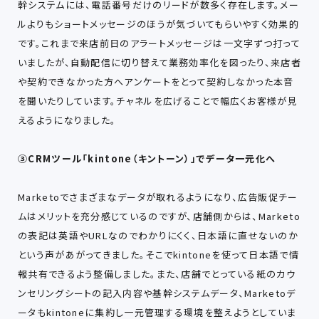
幹システムには、電話番号だけのリードが数多く存在します。メー
ルよりもショートメッセージのほうが気づいてもらいやすく効果的
です。これまで来店前日のアラートメッセージは一文字ずつ打って
いましたが、自動配信に切り替えて業務効率化を図ったり、来店者
や契約できなかった方へアンケートをとって契約しなかった本音
を聞いたりしています。チャネルを広げることで幅広くお客様が見
えるようになりました。
③CRMツール「kintone（キントーン）」でデータ一元化へ
Marketoでさまざまなデータが取れるようになり、広告販促チー
ムはメリットを充分感じているのですが、店舗側からは、Marketo
の表記は英語やURLなのでわかりにくく、日本語に直せないのか
という声があがってきました。そこでkintoneを使って日本語で情
報共有できるよう整備しました。また、店舗でとっている紙のカウ
ンセリングシートの記入内容や基幹システムデータ、Marketoデ
ータもkintoneに集約し一元管理する環境を整えようとしていま