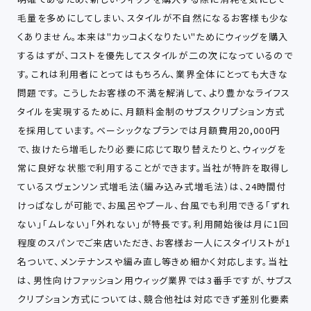
毛量を多めにしてしまい、スタイルが不自然になるお客様も少な
くありません。本来は"カッコよくなりたい"ためにウィッグを購入
するはずが、コストを優先してスタイルが二の次になっているので
す。これは利用者にとってはもちろん、業界全体にとっても大きな
問題です。 こうしたお客様の不満を解消して、より豊かなライフス
タイルを実現するために、月額料金制のサブスクリプション方式
を採用しています。ベーシックなプランでは月額費用20,000円
で、抜けたら増毛したり必要に応じて取り替えたりと、ウィッグを
常に良好な状態で利用することができます。当社が特許を取得し
ているスヴェンソン式増毛法（編み込み式増毛法）は、24時間付
けっぱなしが可能で、お風呂やプール、台風でも利用できる「ずれ
ない」「ムレない」「外れない」が特長です。利用開始後は月に1回
程度のスパンでご来店いただき、お客様お一人にスタイリストが1
名ついて、メンテナンスや編み直し等きめ細かく対応します。当社
は、男性向けファッション用ウィッグ業界では3番手ですが、サブス
クリプション方式については、競合他社は対応できず差別化要素