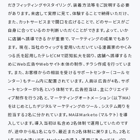
だきフィッティングやスタイリング、装着方法等をご説明する必要
があります。来店して実際に見て、体験することで納得いただけ、
また、カットサービスまで間口を広げることで、どのサービスがご
自身に合っているのか判断いただくことができます。よって、いか
に店舗へ誘導できるかが重要で、マーケティングの成果でもあり
ます。 現在、当社のウィッグを愛用いただいている漫画家のやくみ
つる氏を起用したテレビCMで認知拡大を図り、店舗へ誘導するた
めにWeb広告やWebサイト本体の制作、チラシ作成を行っていま
す。また、お客様からの相談を受けるサポートセンター（コールセ
ンター）もチーム内に配置されています。人員は広告が4名、サポ
ートセンターが5名という体制です。広告担当は、主にクリエイテ
ィブ制作を行う2名と、マーケティングオートメーション（以下MA）
をはじめとしたデジタルマーケティングのツール、システム周りを
担当する2名に分かれています。MAはMarketo（マルケト）を導
入しています。導入当初は私含め2名体制で運用していたのです
が、途中から私1名になり、最近また2名体制に戻りました。2名と
1名では大違いです。Marketoの導入・運用にあたっては、パワ