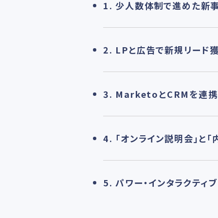
1. 少人数体制で進めた新
2. LPと広告で新規リー
3. MarketoとCRM
4. 「オンライン説明会」と
5. パワー・インタラクテ