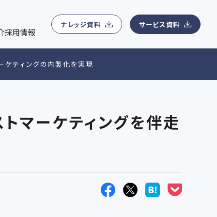
ナレッジ資料ダウンロード
会社概要
ン管理、MA運用、コンテンツマーケティング運用、Webサイ
用
マーケティングに関わる無料eBookを提供
所在地、事業領域、アクセスマップ、役員紹介などの基本情報
ナレッジ資料
サービス資料
介
採用情報
ィングデータアナリティクス支援
ニュースリリース
ーケティングの内製化を実現
紹介
eアナリティクス支援、顧客データ分析サービス、マーケティング
最新ニュース一覧
ストマーケティングを伴走