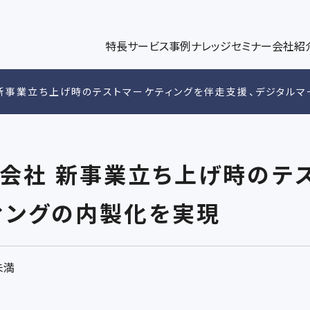
パワーブログ
代表メッセージ
、企業情報解析ツールplus、データ連携、ダッシュボー
キャンペー
パワー・インタラクティブのノウハウをコラム形式で発信
代表挨拶、スローガン、社名の由来の紹介
ト構築/運
DGE
UT US
特長
サービス
事例
ナレッジ
セミナー
会社紹
ィングコンサルティング
マーケティングブログ
メンバー紹介
マーケテ
ップ
新事業立ち上げ時のテストマーケティングを伴走支援、デジタルマ
術設計、リード獲得・育成支援、KPI設計
マーケティングの最新トレンドを紹介
各メンバーの専門領域や執筆記事などを
Googl
リサーチ
会社 新事業立ち上げ時のテ
ィングの内製化を実現
未満