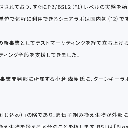
れており、すぐにP2/BSL2（*1）レベルの実験を
位で気軽に利用できるシェアラボは国内初（*2）です
の新事業としてテストマーケティングを経て立ち上げら
ティング全般を支援してきました。
事業開発部に所属する小倉 森樹氏に、ターンキーラ
ent（物理的封じ込め）」の略であり、遺伝子組み換え生物
を扱える区分のことを指します。BSLは「Biosafe