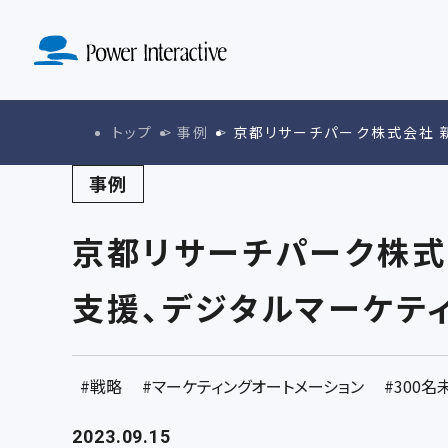
MA導入定着
SERVICE
ド設計実装
KNOWLE
ABO
サービストップ
マーケテ
ナレッジトップ
会社紹介ト
トップ
事例
京都リサーチパーク株式会社 
戦略策定・戦
事例
京都リサーチパーク株式
支援、デジタルマーケテ
戦略
マーケティングオートメーション
300名
2023.09.15