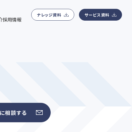
ナレッジ資料ダウンロード
会社概要
ン管理、MA運用、コンテンツマーケティング運用、Webサイ
用
マーケティングに関わる無料eBookを提供
所在地、事業領域、アクセスマップ、役員紹介などの基本情報
ナレッジ資料
サービス資料
介
採用情報
ィングデータアナリティクス支援
ニュースリリース
紹介
eアナリティクス支援、顧客データ分析サービス、マーケティング
最新ニュース一覧
トに相談する