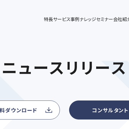
パワーブログ
代表メッセージ
、企業情報解析ツールplus、データ連携、ダッシュボー
キャンペー
パワー・インタラクティブのノウハウをコラム形式で発信
代表挨拶、スローガン、社名の由来の紹介
ト構築/運
DGE
UT US
特長
サービス
事例
ナレッジ
セミナー
会社紹
ィングコンサルティング
マーケティングブログ
メンバー紹介
マーケテ
ップ
術設計、リード獲得・育成支援、KPI設計
マーケティングの最新トレンドを紹介
各メンバーの専門領域や執筆記事などを
Googl
リサーチ
ニュースリリース
料ダウンロード
コンサルタン