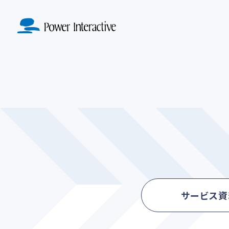
MA導入定着
SERVICE
ド設計実装
KNOWLE
ABO
サービストップ
マーケテ
ナレッジトップ
会社紹介ト
戦略策定・戦
サービス資