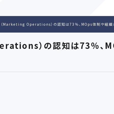
s（Marketing Operations）の認知は73％、MOps体制や
 Operations）の認知は73