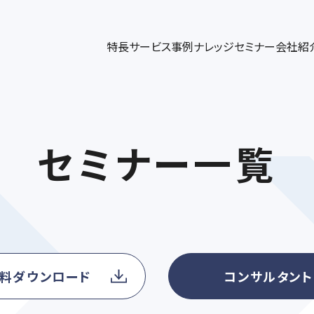
パワーブログ
代表メッセージ
、企業情報解析ツールplus、データ連携、ダッシュボー
キャンペー
パワー・インタラクティブのノウハウをコラム形式で発信
代表挨拶、スローガン、社名の由来の紹介
ト構築/運
DGE
UT US
特長
サービス
事例
ナレッジ
セミナー
会社紹
ィングコンサルティング
マーケティングブログ
メンバー紹介
マーケテ
ップ
術設計、リード獲得・育成支援、KPI設計
マーケティングの最新トレンドを紹介
各メンバーの専門領域や執筆記事などを
Googl
リサーチ
セミナー一覧
料ダウンロード
コンサルタン