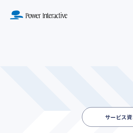
MA導入定着
SERVICE
ド設計実装
KNOWLE
ABO
サービストップ
マーケテ
ナレッジトップ
会社紹介ト
戦略策定・戦
サービス資