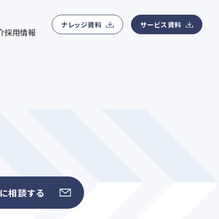
ナレッジ資料ダウンロード
会社概要
ン管理、MA運用、コンテンツマーケティング運用、Webサイ
用
マーケティングに関わる無料eBookを提供
所在地、事業領域、アクセスマップ、役員紹介などの基本情報
ナレッジ資料
サービス資料
介
採用情報
ィングデータアナリティクス支援
ニュースリリース
紹介
eアナリティクス支援、顧客データ分析サービス、マーケティング
最新ニュース一覧
トに相談する