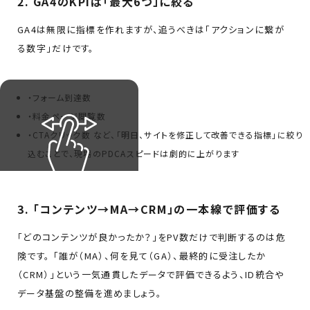
2. GA4のKPIは「最大6つ」に絞る
GA4は無限に指標を作れますが、追うべきは「アクションに繋が
る数字」だけです。
・フォーム到達数
・料金ページ閲覧数
・CTAクリック数 など、「明日、サイトを修正して改善できる指標」に絞り
込むことで、現場のPDCAスピードは劇的に上がります
3. 「コンテンツ→MA→CRM」の一本線で評価する
「どのコンテンツが良かったか？」をPV数だけで判断するのは危
険です。 「誰が（MA）、何を見て（GA）、最終的に受注したか
（CRM）」という一気通貫したデータで評価できるよう、ID統合や
データ基盤の整備を進めましょう。