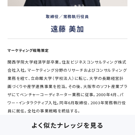
取締役／常務執⾏役員
遠藤 美加
マーケティング戦略策定
関⻄学院⼤学経済学部卒業。住友ビジネスコンサルティング株式
会社⼊社。マーケティング分野のリサーチおよびコンサルティング
業務を経て、⽴命館⼤学（学校法⼈）に転じ、⼤学の⻑期経営計
画づくりや産学連携事業を担当。その後、⼤阪市のソフト産業プラ
ザにてベンチャーコーディネーター業務に従事。2000年4⽉、パ
ワー・インタラクティブ⼊社。同年6⽉取締役、2003年常務執⾏役
員に就任。全社の事業戦略を統括する。
よく似たナレッジを見る