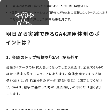
・
見るべきもの
： 広告や施策による「リフト値（純増分）」。
・
目的
： 予算アロケーション（配分）。Web上の直接コンバージョンだけ
でなく、統計的に算出した広告効果を見ます。
明日から実践できるGA4運用体制のポ
イントは？
1. 会議のトップ指標を「GA4」から外す
会議が「データの解釈大会」になってしまう原因は、全員でGA4の
細かい数字を見てしまうことにあります。 全体会議でのトップ指
標（KGI）は、必ずCRM側のデータ（商談・受注）に固定してくださ
い。GA4は、数字が悪かった時の「原因探し」の時にだけ開くよう
にします。