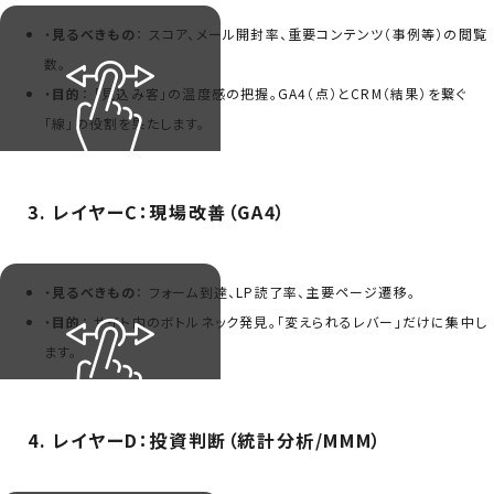
・
見るべきもの
： スコア、メール開封率、重要コンテンツ（事例等）の閲覧
数。
・
目的
： 「見込み客」の温度感の把握。GA4（点）とCRM（結果）を繋ぐ
「線」の役割を果たします。
3. レイヤーC：現場改善（GA4）
・
見るべきもの
： フォーム到達、LP読了率、主要ページ遷移。
・
目的
： サイト内のボトルネック発見。「変えられるレバー」だけに集中し
ます。
4. レイヤーD：投資判断（統計分析/MMM）