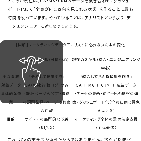
ところが現在は、GA・MA・CRMのデータを繋ぎ合わせ、ダッシュ
ボード化して「全員が同じ景色を見られる状態」を作ることに最も
時間を使っています。 やっていることは、アナリストというより「デ
ータエンジニア」に近くなっています。
【図解】マーケティングデータアナリストに必要なスキルの変化
以前のスキル（分析中心）
現在のスキル（統合・エンジニアリング
中心）
主な業務
「分析して提案する」
「統合して見える状態を作る」
対象データ
GA（Web行動ログ）のみ
GA ＋ MA ＋ CRM ＋ 広告データ
具体的な作
・離脱ページの特定・導線
・データの集約・統合・分析基盤の構
業
の課題発見・ページ改修案
築・ダッシュボード化（全員に同じ景色
の作成
を見せる）
目的
サイト内の局所的な改善
マーケティング全体の意思決定支援
（UI/UX）
（全体最適）
これはGAの重要度が落ちたからではありません。 接点が複雑化