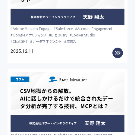
Adobe Marketo Engage
Salesforce
Account Engagement
Googleアナリティクス
Big Query
Looker Studio
ChatGPT
データマネジメント
生成AI
2025.12.11
Adobe Marketo Engage
Salesforce
Account Engagement