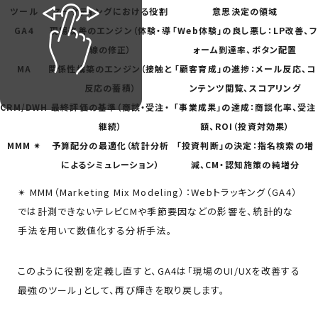
ツール
マーケティングにおける役割
意思決定の領域
GA4
現場改善のエンジン（体験・導
「Web体験」の良し悪し：LP改善、フ
線の修正）
ォーム到達率、ボタン配置
MA
関係性構築のエンジン（接触と
「顧客育成」の進捗：メール反応、コ
反応の蓄積）
ンテンツ閲覧、スコアリング
CRM/DWH
最終評価の基準（商談・受注・
「事業成果」の達成：商談化率、受注
継続）
額、ROI（投資対効果）
MMM ✴︎
予算配分の最適化（統計分析
「投資判断」の決定：指名検索の増
によるシミュレーション）
減、CM・認知施策の純増分
✴︎ MMM（Marketing Mix Modeling）：Webトラッキング（GA4）
では計測できないテレビCMや季節要因などの影響を、統計的な
手法を用いて数値化する分析手法。
このように役割を定義し直すと、GA4は「現場のUI/UXを改善する
最強のツール」として、再び輝きを取り戻します。