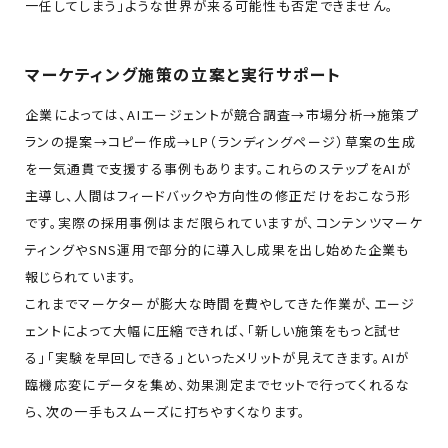
一任してしまう」ような世界が来る可能性も否定できません。
マーケティング施策の立案と実行サポート
企業によっては、AIエージェントが競合調査→市場分析→施策プ
ランの提案→コピー作成→LP（ランディングページ）草案の生成
を一気通貫で支援する事例もあります。これらのステップをAIが
主導し、人間はフィードバックや方向性の修正だけをおこなう形
です。実際の採用事例はまだ限られていますが、コンテンツマーケ
ティングやSNS運用で部分的に導入し成果を出し始めた企業も
報じられています。
これまでマーケターが膨大な時間を費やしてきた作業が、エージ
ェントによって大幅に圧縮できれば、「新しい施策をもっと試せ
る」「実験を早回しできる」といったメリットが見えてきます。AIが
臨機応変にデータを集め、効果測定までセットで行ってくれるな
ら、次の一手もスムーズに打ちやすくなります。