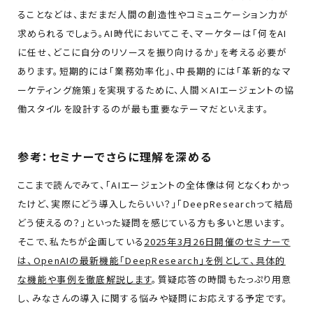
ることなどは、まだまだ人間の創造性やコミュニケーション力が
求められるでしょう。AI時代においてこそ、マーケターは「何をAI
に任せ、どこに自分のリソースを振り向けるか」を考える必要が
あります。短期的には「業務効率化」、中長期的には「革新的なマ
ーケティング施策」を実現するために、人間×AIエージェントの協
働スタイルを設計するのが最も重要なテーマだといえます。
参考：セミナーでさらに理解を深める
ここまで読んでみて、「AIエージェントの全体像は何となくわかっ
たけど、実際にどう導入したらいい？」「DeepResearchって結局
どう使えるの？」といった疑問を感じている方も多いと思います。
そこで、私たちが企画している
2025年3月26日開催のセミナーで
は、OpenAIの最新機能「DeepResearch」を例として、具体的
な機能や事例を徹底解説します
。質疑応答の時間もたっぷり用意
し、みなさんの導入に関する悩みや疑問にお応えする予定です。