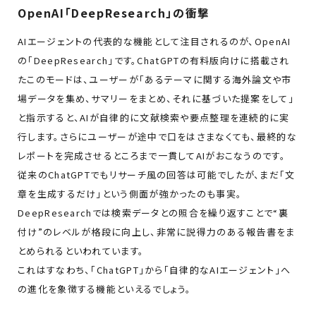
OpenAI「DeepResearch」の衝撃
AIエージェントの代表的な機能として注目されるのが、OpenAI
の「DeepResearch」です。ChatGPTの有料版向けに搭載され
たこのモードは、ユーザーが「あるテーマに関する海外論文や市
場データを集め、サマリーをまとめ、それに基づいた提案をして」
と指示すると、AIが自律的に文献検索や要点整理を連続的に実
行します。さらにユーザーが途中で口をはさまなくても、最終的な
レポートを完成させるところまで一貫してAIがおこなうのです。
従来のChatGPTでもリサーチ風の回答は可能でしたが、まだ「文
章を生成するだけ」という側面が強かったのも事実。
DeepResearchでは検索データとの照合を繰り返すことで“裏
付け”のレベルが格段に向上し、非常に説得力のある報告書をま
とめられるといわれています。
これはすなわち、「ChatGPT」から「自律的なAIエージェント」へ
の進化を象徴する機能といえるでしょう。