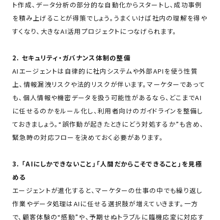
ト作成、データ分析の部分的な自動化からスタートし、成功事例
を積み上げることが得策でしょう。うまくいけば社内の理解を得や
すくなり、大きなAI活用プロジェクトにつなげられます。
2. セキュリティ・ガバナンス体制の整備
AIエージェントは自律的に社内システムや外部APIを使う性質
上、情報漏洩リスクや法的リスクが伴います。マーケターであって
も、個人情報や機密データを扱う可能性があるなら、どこまでAI
に任せるのかをルール化し、利用者向けのガイドラインを整備し
ておきましょう。“誤作動が起きたときにどう対処するか”も含め、
緊急時の対応フローを決めておく必要があります。
3. 「AIにしかできないこと」「人間だからこそできること」を見極
める
エージェントが進化すると、マーケターの仕事の中でも繰り返し
作業やデータ処理はAIに任せる選択肢が増えていきます。一方
で、顧客体験の“感動”や、予期せぬトラブルに臨機応変に対応す