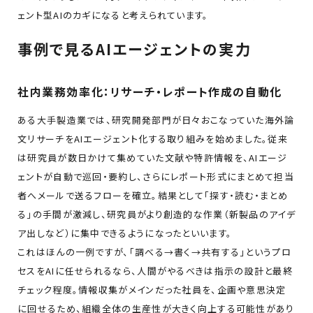
ェント型AIのカギになると考えられています。
事例で見るAIエージェントの実力
社内業務効率化：リサーチ・レポート作成の自動化
ある大手製造業では、研究開発部門が日々おこなっていた海外論
文リサーチをAIエージェント化する取り組みを始めました。従来
は研究員が数日かけて集めていた文献や特許情報を、AIエージ
ェントが自動で巡回・要約し、さらにレポート形式にまとめて担当
者へメールで送るフローを確立。結果として「探す・読む・まとめ
る」の手間が激減し、研究員がより創造的な作業（新製品のアイデ
ア出しなど）に集中できるようになったといいます。
これはほんの一例ですが、「調べる→書く→共有する」というプロ
セスをAIに任せられるなら、人間がやるべきは指示の設計と最終
チェック程度。情報収集がメインだった社員を、企画や意思決定
に回せるため、組織全体の生産性が大きく向上する可能性があり