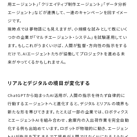
用エージェント」「クリエイティブ制作エージェント」「データ分析
エージェント」などが連携して、一連のキャンペーンを回すイメー
ジです。
現時点では夢物語にも見えますが、小規模な試みとして既にいく
つかの企業が「マルチエージェント・システム」を試験運用してい
ます。もしこれがうまくいけば、人間が監督・方向性の指示をする
だけで、AIエージェントたちが協働してプロジェクトを進める未
来がやってくるかもしれません。
リアルとデジタルの境目が変化する
ChatGPTから始まったAI活用が、人間の指示を待たず自律的に
行動するエージェントへと進化すると、デジタルとリアルの境界も
新たな形を帯びてきます。たとえば一部の企業では、ロボティクス
とエージェントAIを組み合わせ、倉庫内の入出荷作業を完全自動
化する例も出始めています。ロボットが物理的に動き、エージェン
トAIが指示を下す――まるで工場長が人間ではなくAIになるようなイ