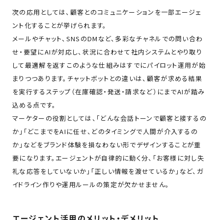
次の応用としては、顧客とのコミュニケーションを一部エージェ
ント化することが挙げられます。
メールやチャット、SNSのDMなど、多彩なチャネルでの問い合わ
せ・要望にAIが対応し、状況に合わせて社内システムとやり取り
して最適解を返す――このような仕組みはすでにパイロット運用が始
まりつつあります。チャットボットとの違いは、顧客が求める結果
を実行するステップ（在庫確認・発送・請求など）にまでAIが踏み
込める点です。
マーケターの役割としては、「どんな会話トーンで顧客と接するの
か」「どこまでをAIに任せ、どのタイミングで人間が介入するの
か」などをブランド体験を損なわない形でデザインすることが重
要になります。エージェントが自律的に動く分、「お客様に対し失
礼な応答をしていないか」「正しい情報を渡せているか」など、ガ
イドライン作りや運用ルールの策定が欠かせません。
エージェント活用のメリット・デメリット