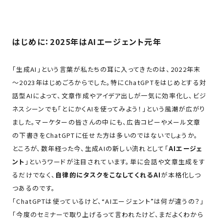
はじめに：2025年はAIエージェント元年
「生成AI」という言葉が私たちの耳に入ってきたのは、2022年末
～2023年はじめごろからでした。特にChatGPTをはじめとする対
話型AIによって、文章作成やアイデア出しが一気に効率化し、ビジ
ネスシーンでも「とにかくAIを使ってみよう！」という風潮が広がり
ました。マーケターの皆さんの中にも、広告コピーやメール文章
の下書きをChatGPTに任せた方は多いのではないでしょうか。
ところが、数年経った今、生成AIの新しい流れとして「
AIエージェ
ント
」というワードが注目されています。単に会話や文章生成をす
るだけでなく、
自律的にタスクをこなしてくれるAI
が本格化しつ
つあるのです。
「ChatGPTは使っているけど、“AIエージェント”は何が違うの？」
「今度のセミナーで取り上げるって言われたけど、まだよくわから