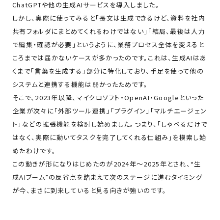
ChatGPTや他の生成AIサービスを導入しました。
しかし、実際に使ってみると「長文は生成できるけど、資料を社内
共有フォルダにまとめてくれるわけではない」「結局、最後は人力
で編集・確認が必要」というように、業務プロセス全体を変えると
ころまでは届かないケースが多かったのです。これは、生成AIはあ
くまで「言葉を生成する」部分に特化しており、手足を使って他の
システムと連携する機能は弱かったためです。
そこで、2023年以降、マイクロソフト・OpenAI・Googleといった
企業が次々に「外部ツール連携」「プラグイン」「マルチエージェン
ト」などの拡張機能を検討し始めました。つまり、「しゃべるだけで
はなく、実際に動いてタスクを完了してくれる仕組み」を模索し始
めたわけです。
この動きが形になりはじめたのが2024年〜2025年とされ、“生
成AIブーム”の反省点を踏まえて次のステージに進むタイミング
が今、まさに到来していると見る向きが強いのです。