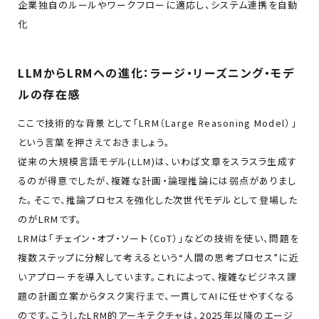
企業独自のルールやワークフローに適応し、システム連携を自動
化
LLMからLRMへの進化：ラージ・リーズニング・モデ
ルの存在感
ここで技術的な背景として「LRM（Large Reasoning Model）」
という言葉を押さえておきましょう。
従来の大規模言語モデル(LLM)は、いわば文章をスラスラ生成す
るのが得意でしたが、複雑な計画・論理推論には弱点がありまし
た。そこで、推論プロセスを強化した次世代モデルとして登場した
のがLRMです。
LRMは「チェイン・オブ・ソート（CoT）」などの技術を使い、問題を
複数ステップに分解して考えるという“人間の思考プロセス”に近
いアプローチを導入しています。これによって、複雑なビジネス課
題の計画立案からタスク実行まで、一貫してAIに任せやすくなる
のです。こうしたLRM的アーキテクチャは、2025年以降のエージ