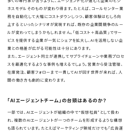
多くの専門家が言うように、エージェント化が進むと企業のビジ
ネスモデルそのものが変わり得ます。たとえば、コールセンター業
務を自動化して大幅にコストダウンしつつ、顧客体験はむしろ向
上する――といったシナリオが実現すれば、既存の企業間競争のルー
ルが変わってしまうかもしれません。「低コスト＋高品質」でサー
ビスを提供する企業が一気にシェアを拡大し、AIを活用しない企
業との格差が広がる可能性は十分にあります。
また、エージェント同士が連携してサプライチェーンや業務プロセ
スを最適化するような事例も増えるでしょう。営業から受注管理、
在庫発注、顧客フォローまで一貫してAIが回す世界が来れば、人
間の働き方も劇的に変わります。
「AIエージェントチーム」の台頭はあるのか？
一部では、AIエージェントが組織の中で“仮想社員”として扱わ
れ、複数のAIエージェントが一つのチームを形成するような構想
も語られています。たとえばマーケティング領域だけでも「広告運