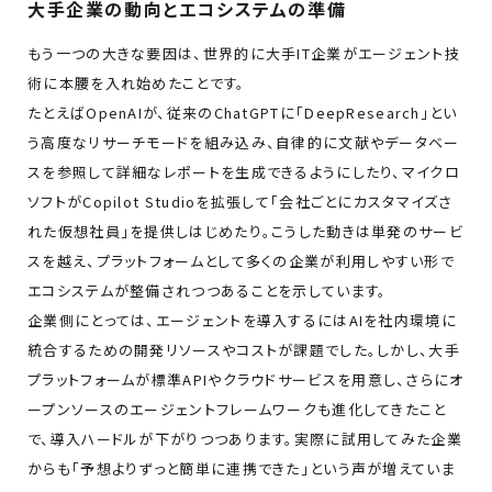
大手企業の動向とエコシステムの準備
もう一つの大きな要因は、世界的に大手IT企業がエージェント技
術に本腰を入れ始めたことです。
たとえばOpenAIが、従来のChatGPTに「DeepResearch」とい
う高度なリサーチモードを組み込み、自律的に文献やデータベー
スを参照して詳細なレポートを生成できるようにしたり、マイクロ
ソフトがCopilot Studioを拡張して「会社ごとにカスタマイズさ
れた仮想社員」を提供しはじめたり。こうした動きは単発のサービ
スを越え、プラットフォームとして多くの企業が利用しやすい形で
エコシステムが整備されつつあることを示しています。
企業側にとっては、エージェントを導入するにはAIを社内環境に
統合するための開発リソースやコストが課題でした。しかし、大手
プラットフォームが標準APIやクラウドサービスを用意し、さらにオ
ープンソースのエージェントフレームワークも進化してきたこと
で、導入ハードルが下がりつつあります。実際に試用してみた企業
からも「予想よりずっと簡単に連携できた」という声が増えていま