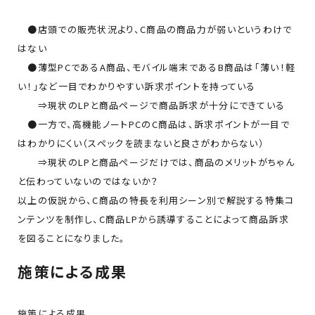
●店頭での販売状況より、C商品の商品力が弱いというわけで
はない
●薄型PCであるA商品、モバイル端末であるB商品は「薄い！軽
い！」など一目でわかりやすい訴求ポイントを持っている
⇒現状のLPと商品ページで商品訴求が十分にできている
●一方で、高機能ノートPCのC商品は、訴求ポイントが一目で
はわかりにくい（スペックを読まないと良さがわからない）
⇒現状のLPと商品ページだけでは、商品のメリットがちゃん
と伝わっていないのではないか？
以上の仮説から、C商品の特長を利用シーン別で解説する特集コ
ンテンツを制作し、C商品LPから誘導することによって商品訴求
を図ることになりました。
施策による成果
施策による成果