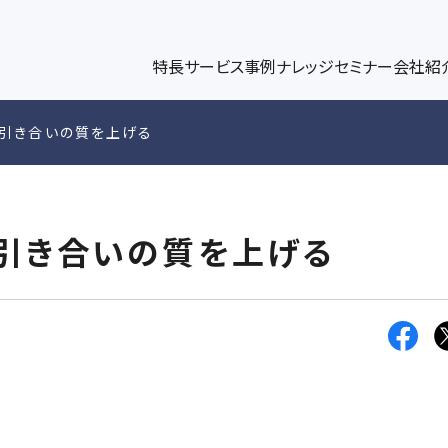
パワーブログ
代表メッセージ
、企業情報解析ツールplus、データ連携、ダッシュボー
キャンペー
パワー・インタラクティブのノウハウをコラム形式で発信
代表挨拶、スローガン、社名の由来の紹介
ト構築/運
DGE
UT US
特長
サービス
事例
ナレッジ
セミナー
会社紹
ィングコンサルティング
マーケティングブログ
メンバー紹介
マーケテ
ップ
の引き合いの質を上げる
術設計、リード獲得・育成支援、KPI設計
マーケティングの最新トレンドを紹介
各メンバーの専門領域や執筆記事などを
Googl
リサーチ
の引き合いの質を上げる