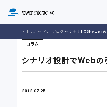
MA導入定着
SERVICE
ド設計実装
KNOWLE
ABO
サービストップ
マーケテ
ナレッジトップ
会社紹介ト
トップ
パワーブログ
シナリオ設計でWeb
戦略策定・戦
コラム
シナリオ設計でWeb
2012.07.25