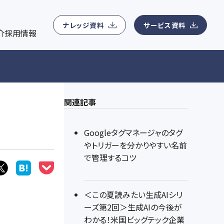
ナレッジ資料ダウンロード
会社概要
ン管理、MA運用、コンテンツマーケティング運用、Webサイ
用
マーケティングに関わる無料eBookを提供
所在地、事業領域、アクセスマップ、役員紹介などの基本情報
ナレッジ資料
サービス資料
介
採用情報
ィングデータアナリティクス支援
ニュースリリース
紹介
eアナリティクス支援、顧客データ分析サービス、マーケティング
最新ニュース一覧
関連記事
Googleタグマネージャのタグ
やトリガーを分かりやすい名前
で管理するコツ
＜この夏読みたい生成AIシリ
ーズ第2回＞生成AIの今後が
わかる！米国ビッグテック企業