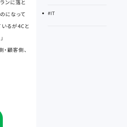
プランに落と
#IT
ものになって
ているが4Cと
」
業側・顧客側、