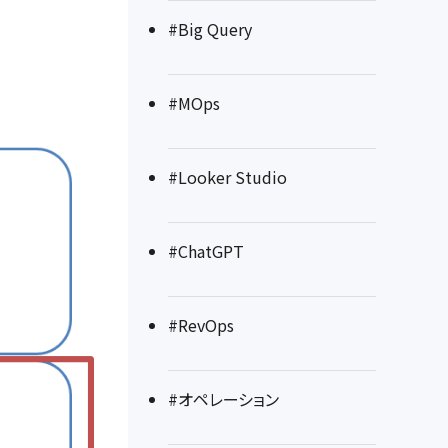
#Big Query
#MOps
#Looker Studio
#ChatGPT
#RevOps
#オペレーション