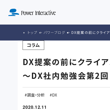
MA導入定着
SERVICE
ド設計実装
KNOWLE
ABO
サービストップ
マーケテ
ナレッジトップ
会社紹介ト
トップ
パワーブログ
DX提案の前にクライ
戦略策定・戦
コラム
DX提案の前にクライ
～DX社内勉強会第2
調査・分析
DX
2020.12.11