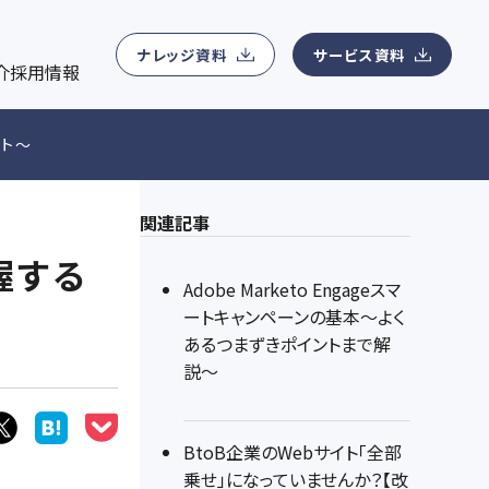
ナレッジ資料ダウンロード
会社概要
ン管理、MA運用、コンテンツマーケティング運用、Webサイ
用
マーケティングに関わる無料eBookを提供
所在地、事業領域、アクセスマップ、役員紹介などの基本情報
ナレッジ資料
サービス資料
介
採用情報
ィングデータアナリティクス支援
ニュースリリース
ート～
紹介
eアナリティクス支援、顧客データ分析サービス、マーケティング
最新ニュース一覧
関連記事
握する
Adobe Marketo Engageスマ
ートキャンペーンの基本〜よく
あるつまずきポイントまで解
説〜
BtoB企業のWebサイト「全部
乗せ」になっていませんか？【改