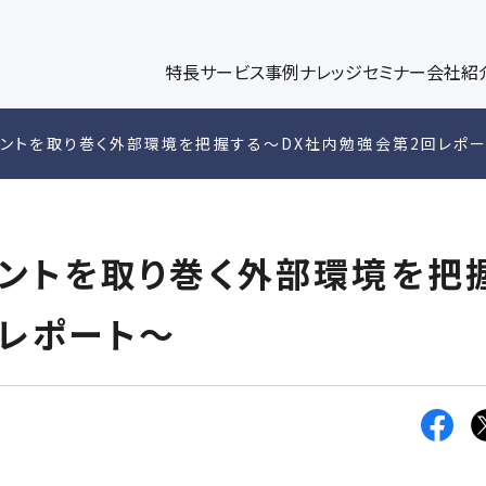
パワーブログ
代表メッセージ
、企業情報解析ツールplus、データ連携、ダッシュボー
キャンペー
パワー・インタラクティブのノウハウをコラム形式で発信
代表挨拶、スローガン、社名の由来の紹介
ト構築/運
DGE
UT US
特長
サービス
事例
ナレッジ
セミナー
会社紹
ィングコンサルティング
マーケティングブログ
メンバー紹介
マーケテ
ップ
アントを取り巻く外部環境を把握する～DX社内勉強会第2回レポ
術設計、リード獲得・育成支援、KPI設計
マーケティングの最新トレンドを紹介
各メンバーの専門領域や執筆記事などを
Googl
リサーチ
アントを取り巻く外部環境を把
回レポート～