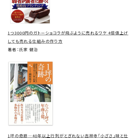
1つ3000円のガトーショコラが飛ぶように売れるワケ 4倍値上げ
しても売れる仕組みの作り方
著者：氏家 健治
1坪の奇跡―40年以上行列がとぎれない吉祥寺「小ざさ」味と仕