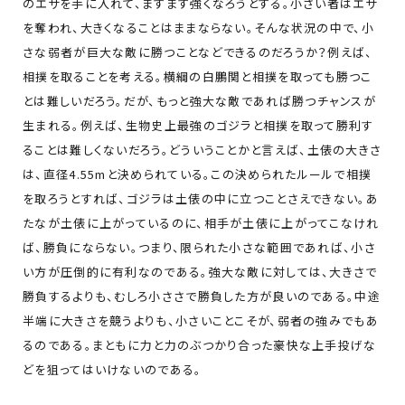
のエサを手に入れて、ますます強くなろうとする。小さい者はエサ
を奪われ、大きくなることはままならない。そんな状況の中で、小
さな弱者が巨大な敵に勝つことなどできるのだろうか？例えば、
相撲を取ることを考える。横綱の白鵬関と相撲を取っても勝つこ
とは難しいだろう。だが、もっと強大な敵であれば勝つチャンスが
生まれる。例えば、生物史上最強のゴジラと相撲を取って勝利す
ることは難しくないだろう。どういうことかと言えば、土俵の大きさ
は、直径4.55mと決められている。この決められたルールで相撲
を取ろうとすれば、ゴジラは土俵の中に立つことさえできない。あ
たなが土俵に上がっているのに、相手が土俵に上がってこなけれ
ば、勝負にならない。つまり、限られた小さな範囲であれば、小さ
い方が圧倒的に有利なのである。強大な敵に対しては、大きさで
勝負するよりも、むしろ小ささで勝負した方が良いのである。中途
半端に大きさを競うよりも、小さいことこそが、弱者の強みでもあ
るのである。まともに力と力のぶつかり合った豪快な上手投げな
どを狙ってはいけないのである。