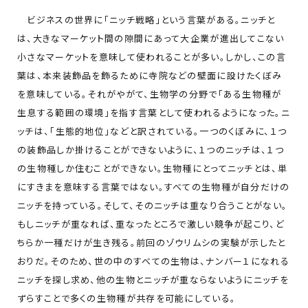
ビジネスの世界に「ニッチ戦略」という言葉がある。ニッチと
は、大きなマーケット間の隙間にあって大企業が進出してこない
小さなマーケットを意味して使われることが多い。しかし、この言
葉は、本来装飾品を飾るために寺院などの壁面に設けたくぼみ
を意味している。それがやがて、生物学の分野で「ある生物種が
生息する範囲の環境」を指す言葉として使われるようになった。ニ
ッチは、「生態的地位」などと訳されている。一つのくぼみに、１つ
の装飾品しか掛けることができないように、１つのニッチは、１つ
の生物種しか住むことができない。生物種にとってニッチとは、単
にすきまを意味する言葉ではない。すべての生物種が自分だけの
ニッチを持っている。そして、そのニッチは重なり合うことがない。
もしニッチが重なれば、重なったところで激しい競争が起こり、ど
ちらか一種だけが生き残る。前回のゾウリムシの実験が示したと
おりだ。そのため、世の中のすべての生物は、ナンバー１になれる
ニッチを探し求め、他の生物とニッチが重ならないようにニッチを
ずらすことで多くの生物種が共存を可能にしている。