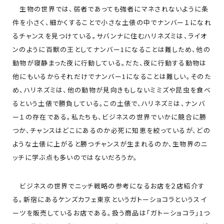
生物の世界では、弱者であっても強者にマネされないように条
件を小さく、細かくすることで小さな土俵の中でナンバー１になれ
るチャンスを見つけている。サバンナに住むハリネズミは、ライオ
ンのように百獣の王としてナンバー1になることは難しため、他の
動物が寝静まった夜に行動している。だた、夜に行動する動物は
他にもいるからそれだけでナンバー1になることは難しい。そのた
め、ハリネズミは、他の動物が見向きもしないミミズや昆虫を食べ
るという土俵で勝負している。この土俵で、ハリネズミは、ナンバ
ー１の存在である。私たちも、ビジネスの世界でいかに競合に勝
つか、チャンスはどこにあるのか必死に知恵を絞っているが、どの
ような土俵に上がると勝つチャンスが生まれるのか、生物界のニ
ッチに学ぶ点も多いのではないだろうか。
ビジネスの世界でニッチ戦略の参考になるお店を２店紹介す
る。新宿にあるケンズカフェ東京というガトーショコラというスイ
ーツを販売しているお店である。扱う商品は「ガトーショコラ」1つ