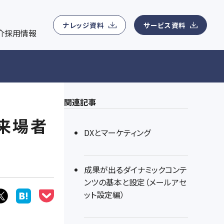
ナレッジ資料ダウンロード
会社概要
ン管理、MA運用、コンテンツマーケティング運用、Webサイ
用
マーケティングに関わる無料eBookを提供
所在地、事業領域、アクセスマップ、役員紹介などの基本情報
ナレッジ資料
サービス資料
介
採用情報
ィングデータアナリティクス支援
ニュースリリース
紹介
eアナリティクス支援、顧客データ分析サービス、マーケティング
最新ニュース一覧
関連記事
来場者
DXとマーケティング
成果が出るダイナミックコンテ
ンツの基本と設定（メールアセ
ット設定編）