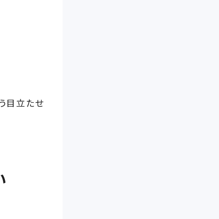
どう目立たせ
い