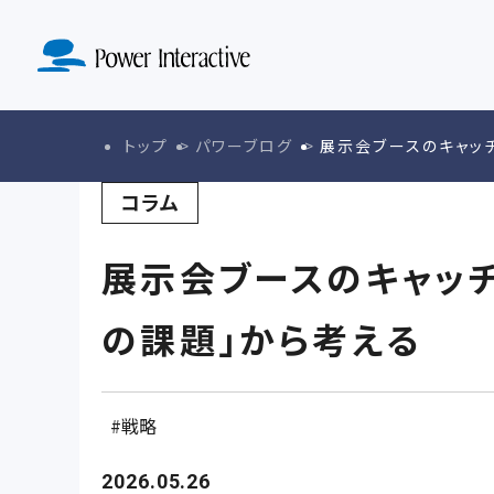
MA導入定着
SERVICE
ド設計実装
KNOWLE
ABO
サービストップ
マーケテ
ナレッジトップ
会社紹介ト
トップ
パワーブログ
展示会ブースのキャッ
戦略策定・戦
コラム
展示会ブースのキャッチ
の課題」から考える
戦略
2026.05.26