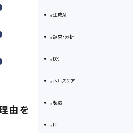
#生成AI
#調査・分析
#DX
#ヘルスケア
#製造
る理由を
#IT