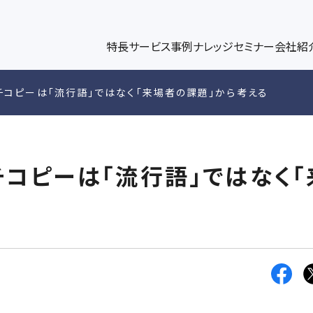
パワーブログ
代表メッセージ
、企業情報解析ツールplus、データ連携、ダッシュボー
キャンペー
パワー・インタラクティブのノウハウをコラム形式で発信
代表挨拶、スローガン、社名の由来の紹介
ト構築/運
DGE
UT US
特長
サービス
事例
ナレッジ
セミナー
会社紹
ィングコンサルティング
マーケティングブログ
メンバー紹介
マーケテ
ップ
チコピーは「流行語」ではなく「来場者の課題」から考える
術設計、リード獲得・育成支援、KPI設計
マーケティングの最新トレンドを紹介
各メンバーの専門領域や執筆記事などを
Googl
リサーチ
コピーは「流行語」ではなく「