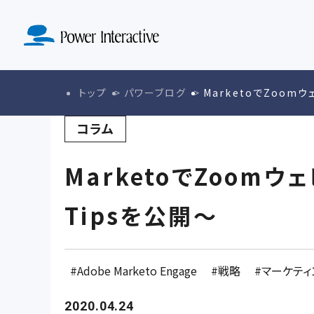
MA導入定着
SERVICE
ド設計実装
KNOWLE
ABO
サービストップ
マーケテ
ナレッジトップ
会社紹介ト
トップ
パワーブログ
MarketoでZoom
戦略策定・戦
コラム
MarketoでZoom
Tipsを公開～
Adobe Marketo Engage
戦略
マーケティ
2020.04.24