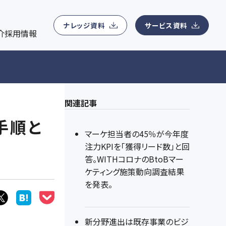
ナレッジ資料ダウンロード
会社概要
ン管理、MA運用、コンテンツマーケティング運用、Webサイ
用
マーケティングに関わる無料eBookを提供
所在地、事業領域、アクセスマップ、役員紹介などの基本情報
ナレッジ資料
サービス資料
介
採用情報
ィングデータアナリティクス支援
ニュースリリース
紹介
eアナリティクス支援、顧客データ分析サービス、マーケティング
最新ニュース一覧
関連記事
手順と
マーケ担当者の45％が今年度
注力KPIを「獲得リード数」と回
答。WITHコロナのBtoBマー
ケティング施策動向調査結果
を発表。
新分野進出は既存事業のビジ