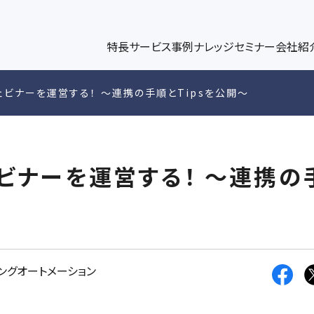
パワーブログ
代表メッセージ
、企業情報解析ツールplus、データ連携、ダッシュボー
キャンペー
パワー・インタラクティブのノウハウをコラム形式で発信
代表挨拶、スローガン、社名の由来の紹介
ト構築/運
DGE
UT US
特長
サービス
事例
ナレッジ
セミナー
会社紹
ィングコンサルティング
マーケティングブログ
メンバー紹介
マーケテ
ップ
ウェビナーを運営する！ ～連携の手順とTipsを公開～
術設計、リード獲得・育成支援、KPI設計
マーケティングの最新トレンドを紹介
各メンバーの専門領域や執筆記事などを
Googl
リサーチ
ウェビナーを運営する！ ～連携の
ングオートメーション