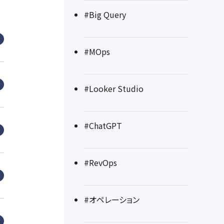
#Big Query
#MOps
#Looker Studio
#ChatGPT
#RevOps
#オペレーション