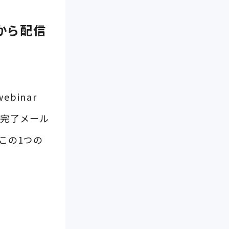
oから配信
ebinar
付完了メール
この1つの