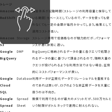
トレージ
Amazon
DMP
課金体系が起動時間（ストレージの利用容量と保存して
RedShift
いる期間）をベースとしているので、データを使っても使
わなくても一定の金額が毎月かかってしまう。結果として
運用コストが高い。
Amazon
Storage
ストレージ専用で低価格なのが魅力的だが、パフォーマ
S3
ンスが悪く非常に遅い。
Google
DMP
BigQueryに格納されるデータの量と各クエリで処理さ
BigQuery
れるデータの量に基づいて課金されるので、随時大量の
クエリが投げられるような利用方法ではない場合、圧倒
的にコストパフォーマンスが良い。
Google
Database
利用データが正規化データでリレーショナルを重視する
Cloud
のであれば良いが、ログのような非正規データを大量に
SQL
扱うのは不向き。
Google
Spread
無償で利用できるのが最大のメリットだが、500万セルと
Spread
Sheet
いう制限がボトルネックで運用に耐えられない。